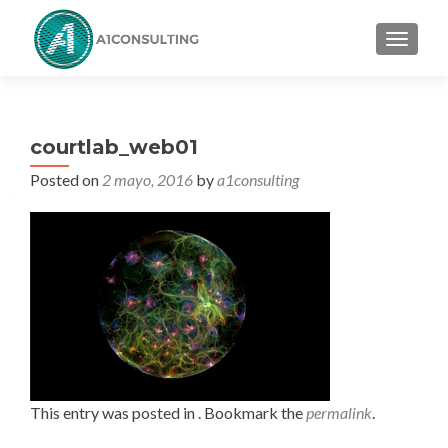
TOGGL
courtlab_web01
Posted on
2 mayo, 2016
by
a1consulting
This entry was posted in . Bookmark the
permalink
.