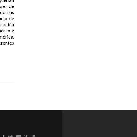
rupo de
 de sus
nejo de
icación
aéreo y
mérica,
erentes